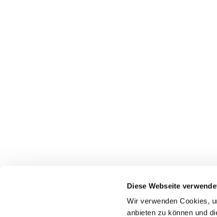
Diese Webseite verwende
Wir verwenden Cookies, um
anbieten zu können und di
Martineum e. V., Pferdebachstraße 39a, 58455 Witt