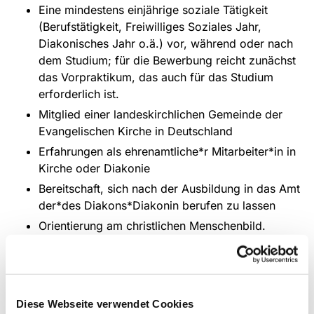
Eine mindestens einjährige soziale Tätigkeit
(Berufstätigkeit, Freiwilliges Soziales Jahr,
Diakonisches Jahr o.ä.) vor, während oder nach
dem Studium; für die Bewerbung reicht zunächst
das Vorpraktikum, das auch für das Studium
erforderlich ist.
Mitglied einer landeskirchlichen Gemeinde der
Evangelischen Kirche in Deutschland
Erfahrungen als ehrenamtliche*r Mitarbeiter*in in
Kirche oder Diakonie
Bereitschaft, sich nach der Ausbildung in das Amt
der*des Diakons*Diakonin berufen zu lassen
Orientierung am christlichen Menschenbild.
Ein Quereinstieg während des Studiums an der
EvH ist möglich!
Von Studierenden, die im Martineum Diakon*in werden,
Diese Webseite verwendet Cookies
wird eine regelmäßige und verbindliche Teilnahme an