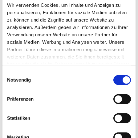
den entsprechenden Veranstaltungen und am
Wir verwenden Cookies, um Inhalte und Anzeigen zu
gemeinschaftlichen Lebens der
personalisieren, Funktionen für soziale Medien anbieten
Martineumsgemeinschaft erwartet und in einem
zu können und die Zugriffe auf unsere Website zu
Ausbildungsvertrag festgehalten. Der Eintritt in die
analysieren. Außerdem geben wir Informationen zu Ihrer
Martineumsgemeinschaft ist Teil dieses Vertrags.
Verwendung unserer Website an unsere Partner für
soziale Medien, Werbung und Analysen weiter. Unsere
Bewerbung
Partner führen diese Informationen möglicherweise mit
Wenn Sie an der Ausbildung interessiert sind und sich
weiteren Daten zusammen, die Sie ihnen bereitgestellt
bewerben möchten, senden Sie uns bitte bis zum 30.4.
haben oder die sie im Rahmen Ihrer Nutzung der Dienste
(zum darauffolgenden Wintersemester) oder 31.10.
gesammelt haben.
Einwilligungsauswahl
(zum darauffolgenden Sommersemester) folgende
Notwendig
Unterlagen zu:
Motivationsschreiben (1 DIN A4 Seite, „Warum ich
Präferenzen
Diakon*in werden will“)
tabellarischer Lebenslauf
Statistiken
Bewerbungsfoto
Geburtsurkunde
Tauf- und Konfirmationsbescheinigung
Marketing