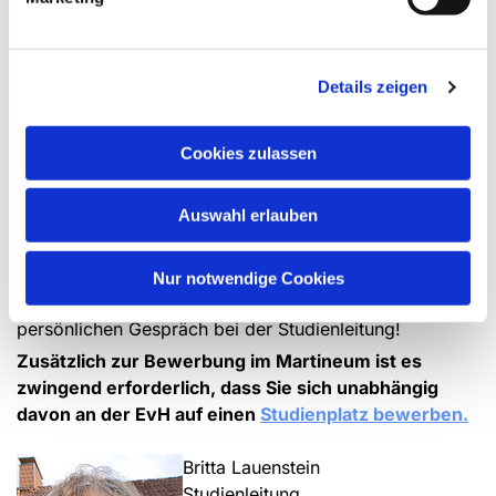
pfarramtliches Zeugnis (bzw. Referenz über
aktive Mitarbeit in Kirche oder Diakonie)
erweitertes polizeiliches Führungszeugnis
Details zeigen
Zeugnis der allg. Hochschul- bzw.
Fachhochschulreife
Cookies zulassen
Nachweis über weitere Qualifikationen oder
Tätigkeiten
Auswahl erlauben
Die Bescheinigung zur Beantragung des erweiterten
Führungszeugnisses stellen wir Ihnen auf Anfrage aus.
Nur notwendige Cookies
Melden Sie sich gerne im Vorfeld zu einem
persönlichen Gespräch bei der Studienleitung!
Zusätzlich zur Bewerbung im Martineum ist es
zwingend erforderlich, dass Sie sich unabhängig
davon an der EvH auf einen
Studienplatz bewerben.
Britta Lauenstein
Studienleitung