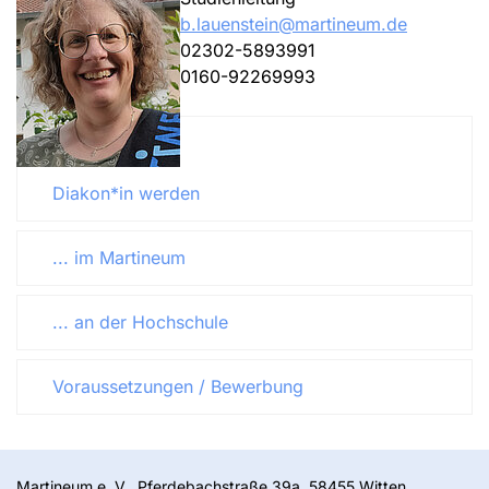
b.lauenstein@martineum.de
02302-5893991
0160-92269993
Diakon*in werden
... im Martineum
... an der Hochschule
Voraussetzungen / Bewerbung
Martineum e. V., Pferdebachstraße 39a, 58455 Witten