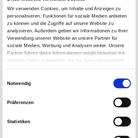
Wir verwenden Cookies, um Inhalte und Anzeigen zu
personalisieren, Funktionen für soziale Medien anbieten
zu können und die Zugriffe auf unsere Website zu
analysieren. Außerdem geben wir Informationen zu Ihrer
… ist der
Verein mit Geschäftsstelle
in Witten in
Verwendung unserer Website an unsere Partner für
der Pferdebachstraße.
soziale Medien, Werbung und Analysen weiter. Unsere
-> Geschäftsstelle
Partner führen diese Informationen möglicherweise mit
weiteren Daten zusammen, die Sie ihnen bereitgestellt
haben oder die sie im Rahmen Ihrer Nutzung der Dienste
gesammelt haben.
Einwilligungsauswahl
Notwendig
Präferenzen
Statistiken